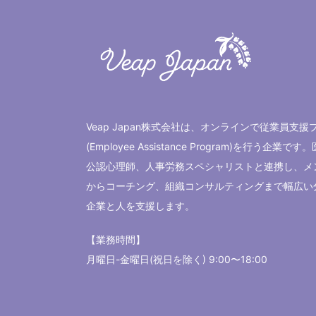
Veap Japan株式会社は、オンラインで従業員支援
(Employee Assistance Program)を行う
企業
です。
公認心理師
、
人事労務スペシャリスト
と連携し、
メ
から
コーチング
、
組織コンサルティング
まで幅広い
企業
と人を支援します。
【業務時間】
月曜日-金曜日(祝日を除く) 9:00〜18:00