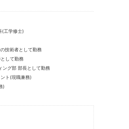
(工学修士)
信の技術者として勤務
師として勤務
ィング部 部長として勤務
ント(現職兼務)
務)