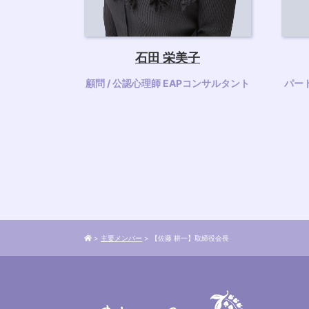
石田 栄美子
顧問 / 公認心理師 EAPコンサルタント
パー
>
主要メンバー
>
【佐藤 耕一】取締役会長