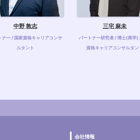
中野 敦志
三宅 麻未
トナー / 国家資格キャリアコンサ
パートナー研究者 / 博士(商学) 
ルタント
資格キャリアコンサルタン
会社情報