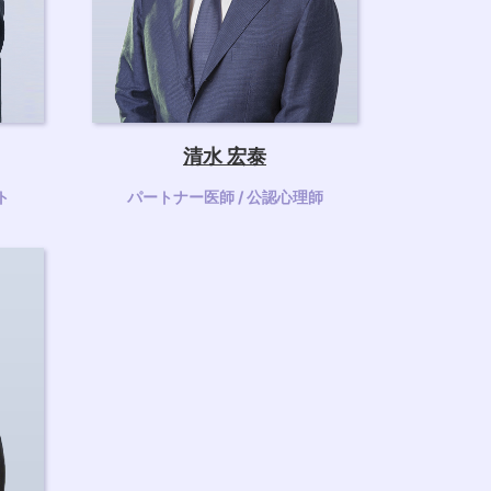
清水 宏泰
ト
パートナー医師 / 公認心理師