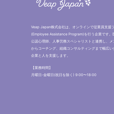
Veap Japan株式会社は、オンラインで従業員支援
(Employee Assistance Program)を行う
企業
です。
公認心理師
、
人事労務スペシャリスト
と連携し、
メ
から
コーチング
、
組織コンサルティング
まで幅広い
企業
と人を支援します。
【業務時間】
月曜日-金曜日(祝日を除く) 9:00〜18:00